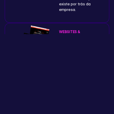
existe por trás da
empresa.
WEBSITES &
EXPERIÊNCIA DIGITAL
Seu site não
deve apenas
existir no
Google. Ele
deve transmitir
confiança e
gerar vendas.
Por isso, criamos
websites que vão além
da estética.
Estruturamos cada
página para transmitir